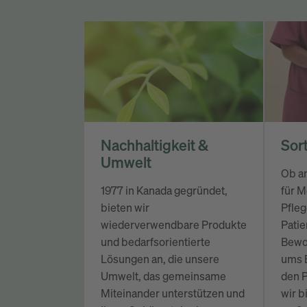
Nachhaltigkeit &
Sor
Umwelt
Ob a
1977 in Kanada gegründet,
für M
bieten wir
Pfleg
wiederverwendbare Produkte
Patie
und bedarfsorientierte
Bewoh
Lösungen an, die unsere
ums B
Umwelt, das gemeinsame
den P
Miteinander unterstützen und
wir b