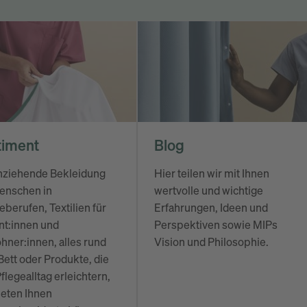
timent
Blog
nziehende Bekleidung
Hier teilen wir mit Ihnen
enschen in
wertvolle und wichtige
eberufen, Textilien für
Erfahrungen, Ideen und
nt:innen und
Perspektiven sowie MIPs
ner:innen, alles rund
Vision und Philosophie.
ett oder Produkte, die
flegealltag erleichtern,
ieten Ihnen