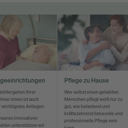
egeeinrichtungen
Pflege zu Hause
Wohlergehen Ihrer
Wer selbst einen geliebten
ner:innen ist auch
Menschen pflegt weiß nur zu
 wichtigstes Anliegen.
gut, wie belastend und
kräftezehrend liebevolle und
nseren innovativen
professionelle Pflege sein
kten unterstützen wir