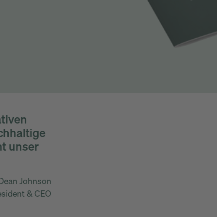
tiven
chhaltige
t unser
Dean Johnson
esident & CEO